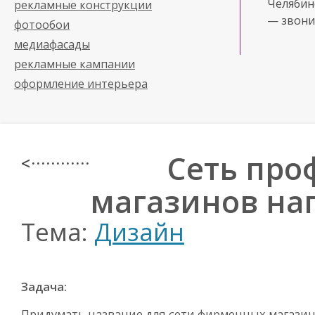
Челябинс
рекламные конструкции
— звони
фотообои
медиафасады
рекламные кампании
оформление интерьера
Сеть про
< · · · · · · · · · · · ·
магазинов на
Тема:
Дизайн
Задача:
Придумать название для сети фирменных магази