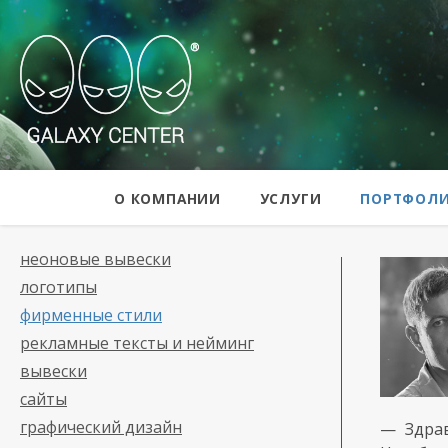
Galaxy Center
О КОМПАНИИ
УСЛУГИ
ПОРТФОЛ
неоновые вывески
логотипы
фирменные стили
рекламные тексты и нейминг
вывески
сайты
графический дизайн
— Здра