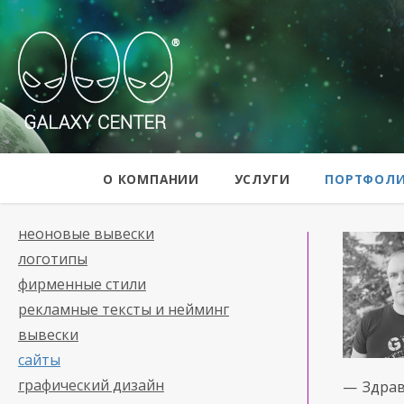
Galaxy Center
О КОМПАНИИ
УСЛУГИ
ПОРТФОЛ
неоновые вывески
логотипы
фирменные стили
рекламные тексты и нейминг
вывески
сайты
графический дизайн
— Здрав