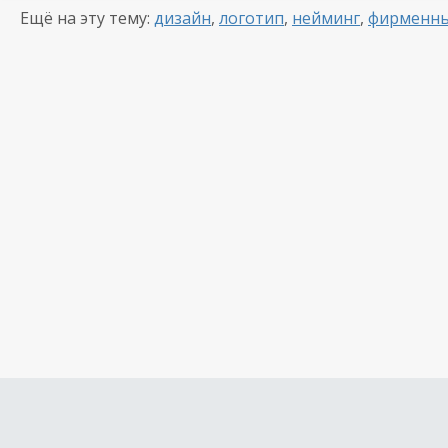
Ещё на эту тему:
дизайн
,
логотип
,
нейминг
,
фирменны