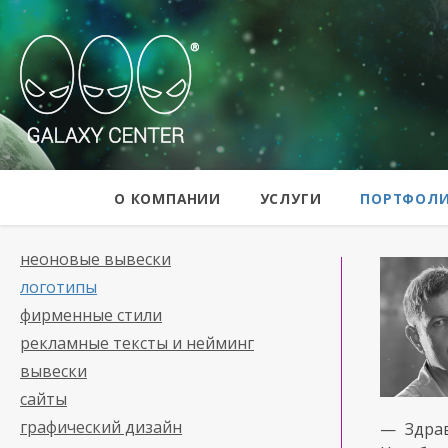
Galaxy Center
О КОМПАНИИ
УСЛУГИ
ПОРТФОЛ
неоновые вывески
логотипы
фирменные стили
рекламные тексты и нейминг
вывески
сайты
графический дизайн
— Здра