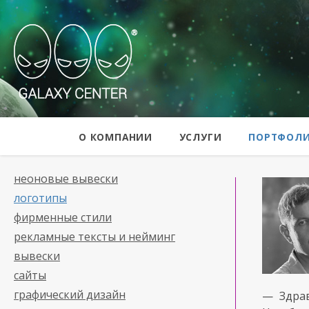
Galaxy Center
О КОМПАНИИ
УСЛУГИ
ПОРТФОЛ
неоновые вывески
логотипы
фирменные стили
рекламные тексты и нейминг
вывески
сайты
графический дизайн
— Здра