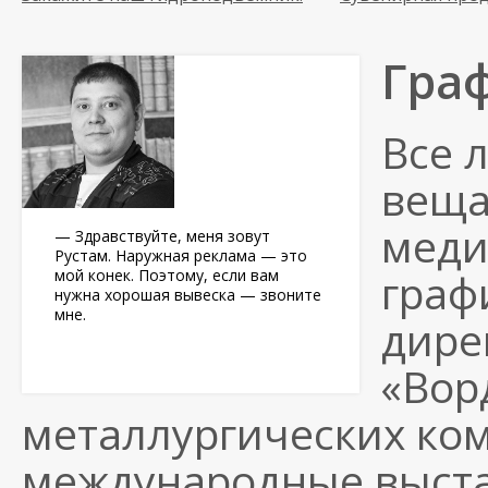
Гра
Все 
веща
меди
— Здравствуйте, меня зовут
Рустам. Наружная реклама — это
граф
мой конек. Поэтому, если вам
нужна хорошая вывеска — звоните
мне.
дире
«Вор
металлургических ко
международные выст