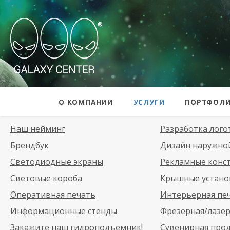
Galaxy Center
О КОМПАНИИ
УСЛУГИ
ПОРТФОЛ
Наш нейминг
Разработка лого
Брендбук
Дизайн наружно
Светодиодные экраны
Рекламные конс
Световые короба
Крышные устано
Оперативная печать
Интерьерная пе
Информационные стенды
Фрезерная/лазер
Закажите наш гидроподъемник!
Сувенирная про