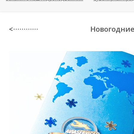
Новогодние
< · · · · · · · · · · · ·