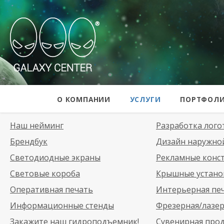
Galaxy Center
О КОМПАНИИ
УСЛУГИ
ПОРТФОЛ
Наш нейминг
Разработка лого
Брендбук
Дизайн наружно
Светодиодные экраны
Рекламные конс
Световые короба
Крышные устано
Оперативная печать
Интерьерная пе
Информационные стенды
Фрезерная/лазер
Закажите наш гидроподъемник!
Сувенирная про