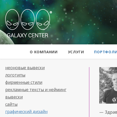
Galaxy Center
О КОМПАНИИ
УСЛУГИ
ПОРТФОЛ
неоновые вывески
логотипы
фирменные стили
рекламные тексты и нейминг
вывески
сайты
графический дизайн
— Здрав