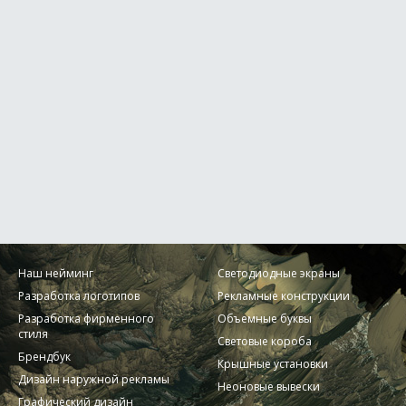
Наш нейминг
Светодиодные экраны
Разработка логотипов
Рекламные конструкции
Разработка фирменного
Объемные буквы
стиля
Световые короба
Брендбук
Крышные установки
Дизайн наружной рекламы
Неоновые вывески
Графический дизайн