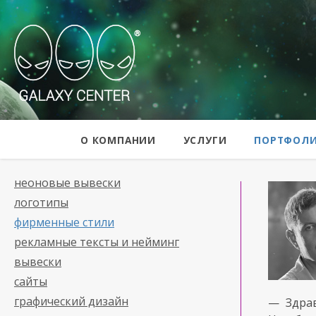
Galaxy Center
О КОМПАНИИ
УСЛУГИ
ПОРТФОЛ
неоновые вывески
логотипы
фирменные стили
рекламные тексты и нейминг
вывески
сайты
графический дизайн
— Здра