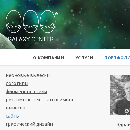
Galaxy Center
О КОМПАНИИ
УСЛУГИ
ПОРТФОЛ
неоновые вывески
логотипы
фирменные стили
рекламные тексты и нейминг
вывески
сайты
графический дизайн
— Здрав