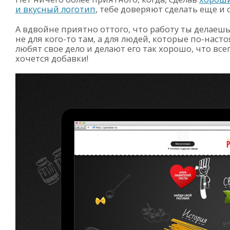
и вкусный логотип
, тебе доверяют сделать еще и 
А вдвойне приятно оттого, что работу ты делаеш
не для
кого-то
там, а для людей, которые
по-наст
любят свое дело и делают его так хорошо, что все
хочется добавки!