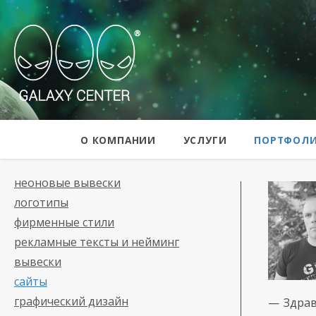
Galaxy Center
О КОМПАНИИ
УСЛУГИ
ПОРТФОЛ
неоновые вывески
логотипы
фирменные стили
рекламные тексты и нейминг
вывески
сайты
графический дизайн
— Здрав