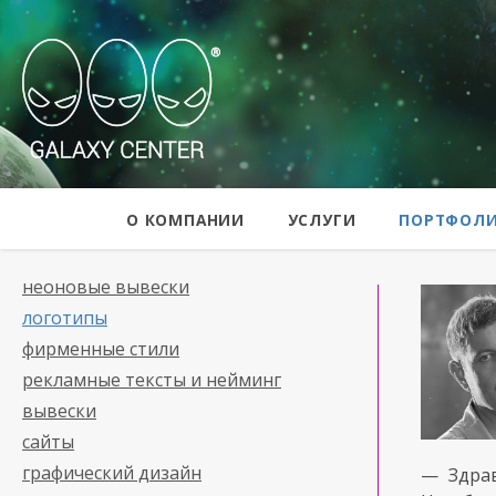
Galaxy Center
О КОМПАНИИ
УСЛУГИ
ПОРТФОЛ
неоновые вывески
логотипы
фирменные стили
рекламные тексты и нейминг
вывески
сайты
графический дизайн
— Здра