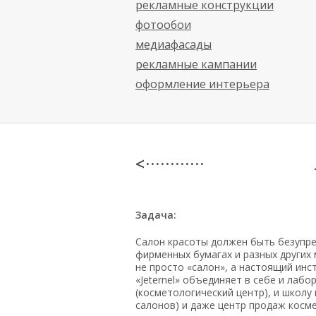
рекламные конструкции
фотообои
медиафасады
рекламные кампании
оформление интерьера
< · · · · · · · · · · · ·
Задача:
Салон красоты должен быть безупреч
фирменных бумагах и разных других 
не просто «салон», а настоящий инс
«Jeternel» объединяет в себе и лаб
(косметологический центр), и школу
салонов) и даже центр продаж косме