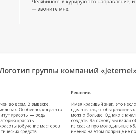
Челябинске. Я курирую это направление, и 
— звоните мне.
Логотип группы компаний «Jeternel
Решение:
ен во всем. В вывеске,
Имея красивый знак, это несл
мелочах. Особенно, когда это
сделать так, чтобы различных
титут красоты — ведь
можно больше! Однако сначал
ораторию красоты
создать! За основу мы взяли 
 красоты (обучение мастеров
из сказки про молодильные я
тических средств.
именно на этом поприще не пок