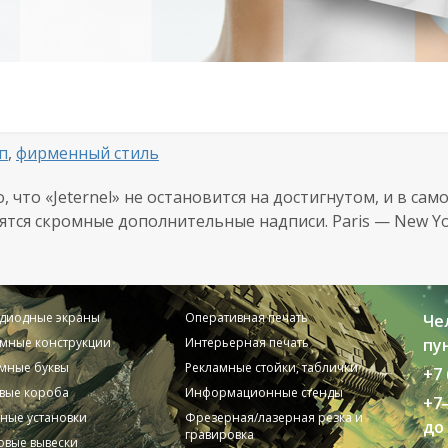
п
,
фирменный стиль
о, что «Jeternel» не остановится на достигнутом, и в са
вятся скромные дополнительные надписи. Paris — New 
одиодные экраны
Оперативная печать
Че
мные конструкции
Интерьерная печать
пун
мные буквы
Рекламные стойки, таблички
+7 
вые короба
Информационные стенды
+7
ные установки
Фрезерная/лазерная резка и
до 
гравировка
вые вывески