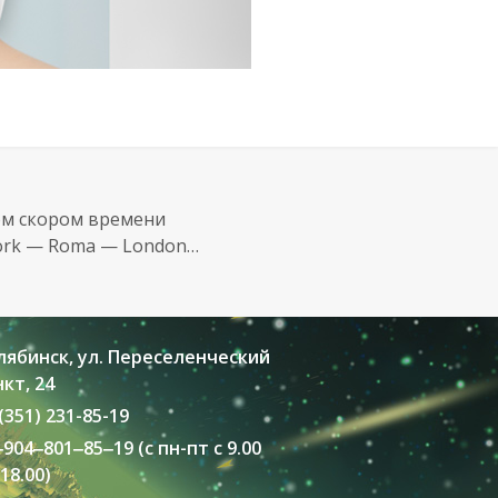
мом скором времени
York — Roma — London…
лябинск, ул. Переселенческий
кт, 24
(351) 231-85-19
‒
904
‒801‒85‒19 (с пн-пт с 9.00
18.00)