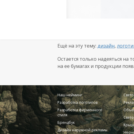
Ещё на эту тему:
дизайн
,
логоти
Остается только надеяться на т
на ее бумагах и продукции поя
Наш нейминг
Свет
Разработка логотипов
Рекла
Разработка фирменного
Объе
стиля
Свето
Брендбук
Крыш
Дизайн наружной рекламы
Неоно