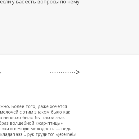
если у вас есть вопросы по нему
»
· · · · · · · · · · · · >
ожно. Более того, даже хочется
 мелочей с этим знаком было как
а неплохо было бы такой знак
образ волшебной
«жар-птицы»
блоки и вечную молодость — ведь
ладая эээ… рук трудится «Jeternel»!