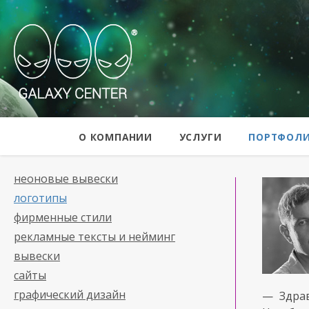
Galaxy Center
О КОМПАНИИ
УСЛУГИ
ПОРТФОЛ
неоновые вывески
логотипы
фирменные стили
рекламные тексты и нейминг
вывески
сайты
графический дизайн
— Здра