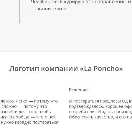
Челябинске. Я курирую это направление, и 
— звоните мне.
Логотип компании «La Poncho»
Решение:
 сложно. Легко — потому что,
И постараться пришлось! Одна
 А сложно — потому что
подтверждалось, хорошее офо
разный, и для того, чтобы
потребителя. И здесь произво
сика (и вообще — что о ней
Обеспечить качество, и его п
 нужно изрядно постараться!