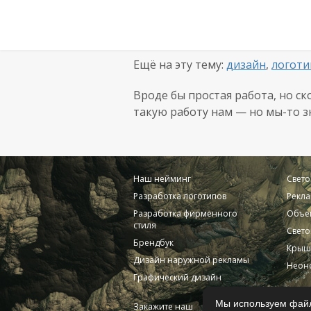
Ещё на эту тему:
дизайн
,
логоти
Вроде бы простая работа, но ск
такую работу нам — но
мы-то
з
Наш нейминг
Свет
Разработка логотипов
Рекла
Разработка фирменного
Объе
стиля
Свето
Брендбук
Крыш
Дизайн наружной рекламы
Неоно
Графический дизайн
Мы используем файл
Закажите наш