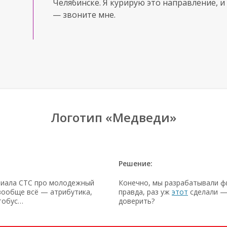
Челябинске. Я курирую это направление, и 
— звоните мне.
Логотип «Медведи»
Решение:
риала СТС про молодежный
Конечно, мы разрабатывали ф
вообще всё — атрибутика,
правда, раз уж
этот
сделали —
тобус…
доверить?