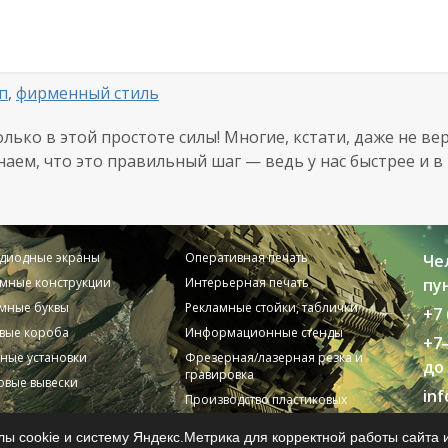
п
,
фирменный стиль
олько в этой простоте силы! Многие, кстати, даже не вер
наем, что это правильный шаг — ведь у нас быстрее и в
одиодные экраны
Оперативная печать
Че
мные конструкции
Интерьерная печать
пун
мные буквы
Рекламные стойки, таблички
+7 
вые короба
Информационные стенды
+7
ные установки
Фрезерная/лазерная резка и
до 
гравировка
вые вывески
in
Производство пластиковых
карт
© 2
ы cookie и систему Яндекс.Метрика для корректной работы сайта 