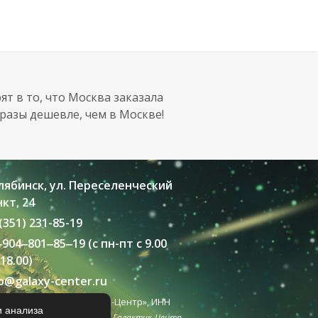
ят в то, что Москва заказала
 разы дешевле, чем в Москве!
лябинск, ул. Переселенческий
кт, 24
(351) 231-85-19
‒
904
‒801‒85‒19 (с пн-пт с 9.00
18.00)
fo@galaxy-center.ru
002 - 2026 ООО «Галактик-Центр», ИНН
и анализа
Дизайн сайта: Галактик-Центр