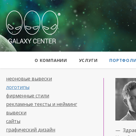
Galaxy Center
О КОМПАНИИ
УСЛУГИ
ПОРТФОЛ
неоновые вывески
логотипы
фирменные стили
рекламные тексты и нейминг
вывески
сайты
графический дизайн
— Здра