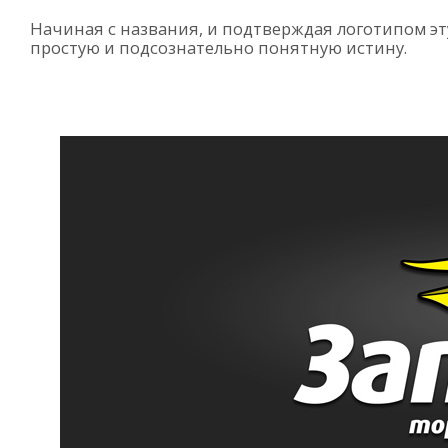
Начиная с названия, и подтверждая логотипом эт
простую и подсознательно понятную истину.