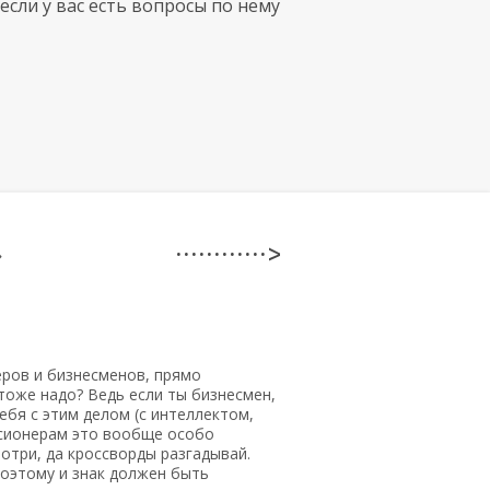
если у вас есть вопросы по нему
»
· · · · · · · · · · · · >
еров и бизнесменов, прямо
тоже надо? Ведь если ты бизнесмен,
тебя с этим делом (с интеллектом,
енсионерам это вообще особо
мотри, да кроссворды разгадывай.
поэтому и знак должен быть