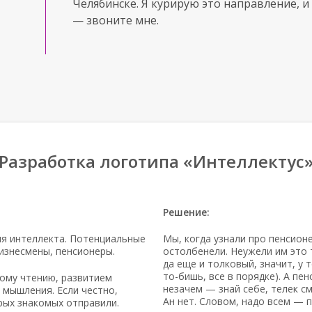
Челябинске. Я курирую это направление, и 
— звоните мне.
Разработка логотипа «Интеллектус
Решение:
я интеллекта. Потенциальные
Мы, когда узнали про пенсион
изнесмены, пенсионеры.
остолбенели. Неужели им это 
да еще и толковый, значит, у 
то-бишь
, все в порядке). А п
ому чтению, развитием
незачем — знай себе, телек с
 мышления. Если честно,
Ан нет. Словом, надо всем — 
рых знакомых отправили.