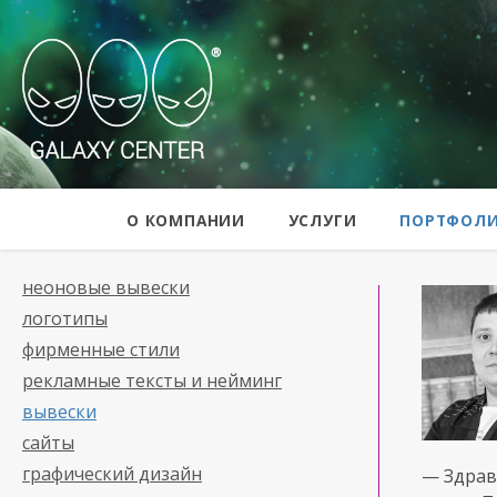
Galaxy Center
О КОМПАНИИ
УСЛУГИ
ПОРТФОЛ
неоновые вывески
логотипы
фирменные стили
рекламные тексты и нейминг
вывески
сайты
графический дизайн
— Здрав