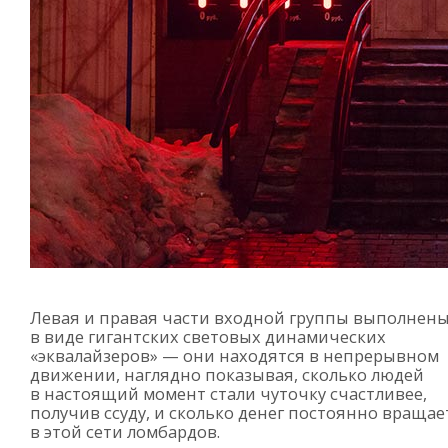
Левая и правая части входной группы выполнен
в виде гигантских световых динамических
«эквалайзеров» — они находятся в непрерывном
движении, наглядно показывая, сколько людей
в настоящий момент стали чуточку счастливее,
получив ссуду, и сколько денег постоянно вращае
в этой сети ломбардов.