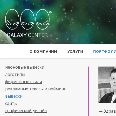
Galaxy Center
О КОМПАНИИ
УСЛУГИ
ПОРТФОЛ
неоновые вывески
логотипы
фирменные стили
рекламные тексты и нейминг
вывески
сайты
графический дизайн
— Здрав