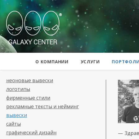
Galaxy Center
О КОМПАНИИ
УСЛУГИ
ПОРТФОЛ
неоновые вывески
логотипы
фирменные стили
рекламные тексты и нейминг
вывески
сайты
графический дизайн
— Здрав