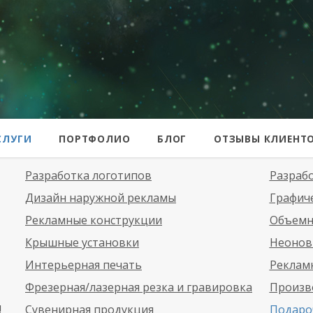
er
СЛУГИ
ПОРТФОЛИО
БЛОГ
ОТЗЫВЫ КЛИЕНТ
Разработка логотипов
Разраб
Дизайн наружной рекламы
Графич
Рекламные конструкции
Объемн
Крышные установки
Неонов
Интерьерная печать
Рекламн
Фрезерная/лазерная резка и гравировка
Произв
!
Сувенирная продукция
Подаро