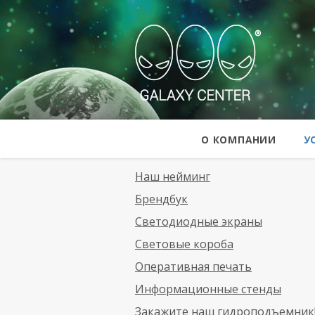
Galaxy Cent
О КОМПАНИИ
У
Наш нейминг
Брендбук
Светодиодные экраны
Световые короба
Оперативная печать
Информационные стенды
Закажите наш гидроподъемник