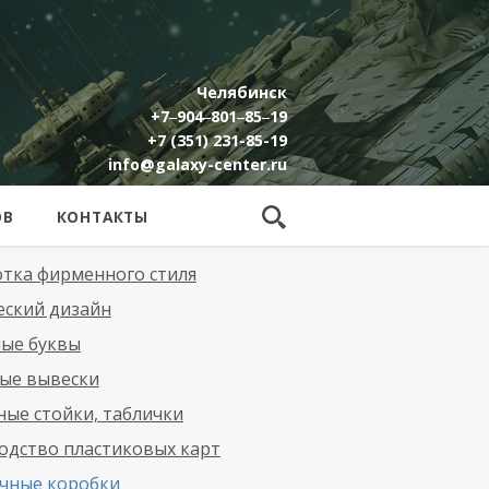
Челябинск
+7‒904‒801‒85‒19
+7 (351) 231-85-19
info@galaxy-center.ru
ОВ
КОНТАКТЫ
отка фирменного стиля
еский дизайн
ые буквы
ые вывески
ые стойки, таблички
одство пластиковых карт
чные коробки