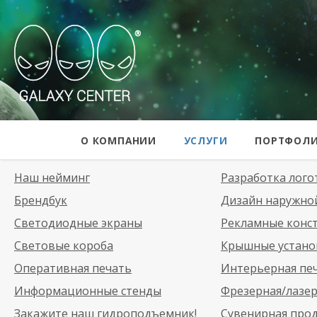
Galaxy Center
О КОМПАНИИ
УСЛУГИ
ПОРТФОЛ
Наш нейминг
Разработка лого
Брендбук
Дизайн наружно
Светодиодные экраны
Рекламные конс
Световые короба
Крышные устано
Оперативная печать
Интерьерная пе
Информационные стенды
Фрезерная/лазер
Закажите наш гидроподъемник!
Сувенирная про