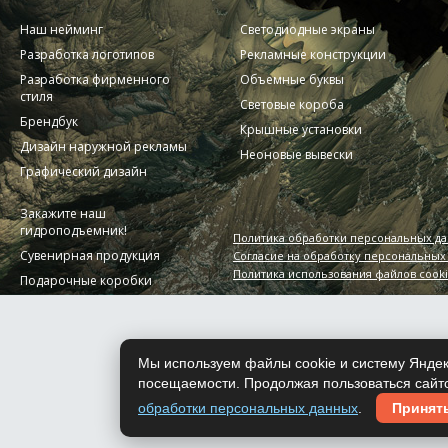
Наш нейминг
Светодиодные экраны
Разработка логотипов
Рекламные конструкции
Разработка фирменного
Объемные буквы
стиля
Световые короба
Брендбук
Крышные установки
Дизайн наружной рекламы
Неоновые вывески
Графический дизайн
Закажите наш
гидроподъемник!
Политика обработки персональных д
Сувенирная продукция
Согласие на обработку персональных
Политика использования файлов cook
Подарочные коробки
Мы используем файлы cookie и систему Яндек
посещаемости. Продолжая пользоваться сайто
обработки персональных данных
.
Принят