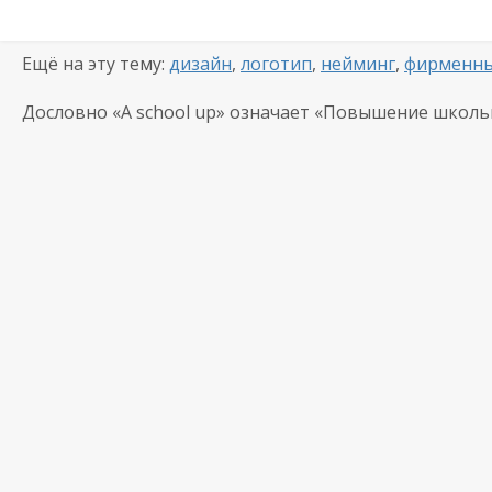
Ещё на эту тему:
дизайн
,
логотип
,
нейминг
,
фирменны
Дословно «A school up» означает «Повышение школь