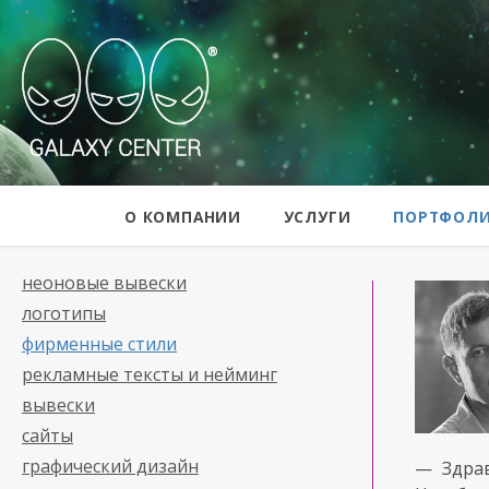
Galaxy Center
О КОМПАНИИ
УСЛУГИ
ПОРТФОЛ
неоновые вывески
логотипы
фирменные стили
рекламные тексты и нейминг
вывески
сайты
графический дизайн
— Здра