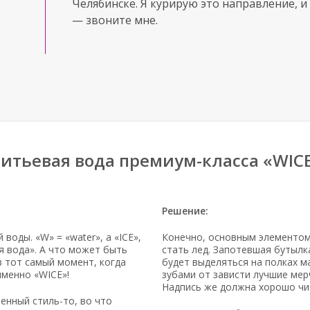
Челябинске. Я курирую это направление, и 
— звоните мне.
итьевая вода премиум-класса «WIC
Решение:
воды. «W» = «water», а «ICE»,
Конечно, основным элементо
 вода». А что может быть
стать лед. Запотевшая бутылк
в тот самый момент, когда
будет выделяться на полках м
именно «WICE»!
зубами от зависти лучшие мер
Надпись же должна хорошо чит
менный
стиль-то
, во что