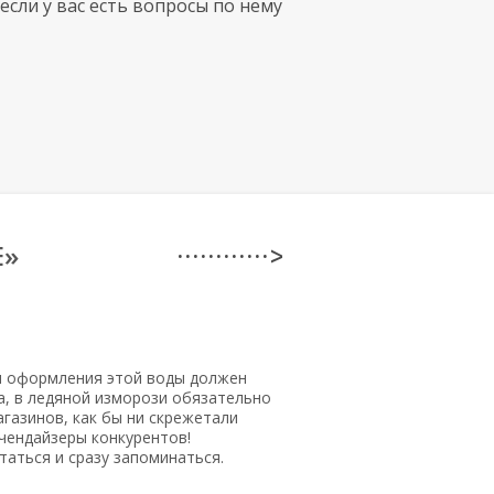
если у вас есть вопросы по нему
E»
· · · · · · · · · · · · >
м оформления этой воды должен
а, в ледяной изморози обязательно
агазинов, как бы ни скрежетали
чендайзеры конкурентов!
аться и сразу запоминаться.