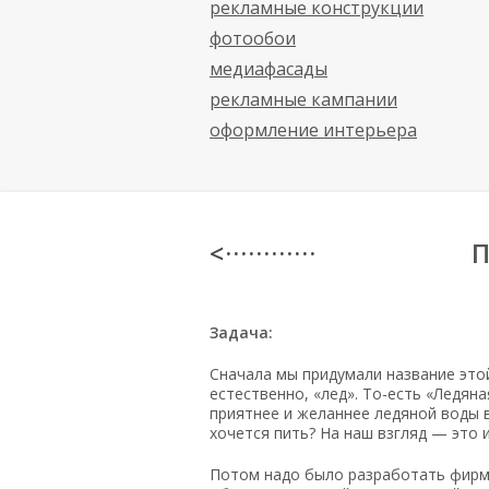
рекламные конструкции
фотообои
медиафасады
рекламные кампании
оформление интерьера
П
< · · · · · · · · · · · ·
Задача:
Сначала мы придумали название этой 
естественно, «лед».
То-есть
«Ледяная
приятнее и желаннее ледяной воды 
хочется пить? На наш взгляд — это 
Потом надо было разработать фир