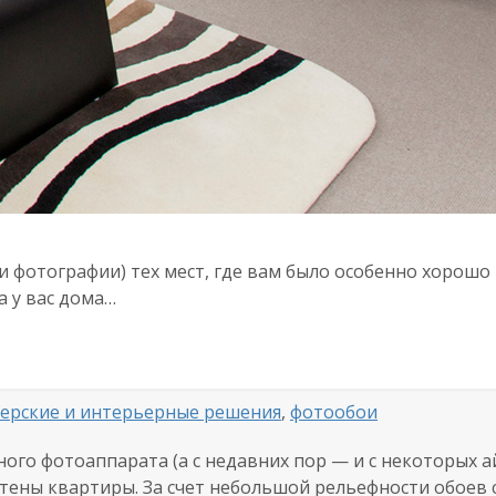
ли фотографии) тех мест, где вам было особенно хорошо
а у вас дома…
ерские и интерьерные решения
,
фотообои
го фотоаппарата (а с недавних пор — и с некоторых ай
стены квартиры. За счет небольшой рельефности обоев