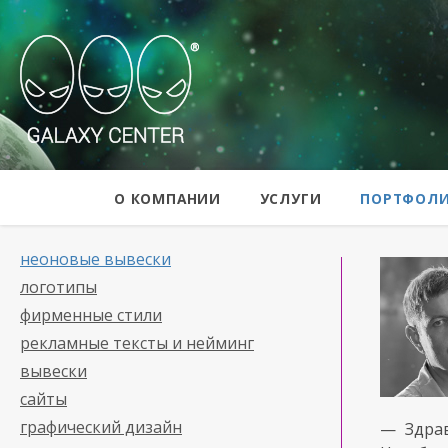
Galaxy Center
О КОМПАНИИ
УСЛУГИ
ПОРТФОЛ
неоновые вывески
логотипы
фирменные стили
рекламные тексты и нейминг
вывески
сайты
графический дизайн
— Здра