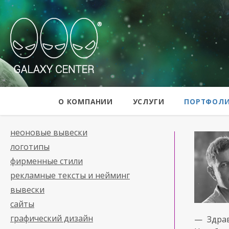
Galaxy Center
О КОМПАНИИ
УСЛУГИ
ПОРТФОЛ
неоновые вывески
логотипы
фирменные стили
рекламные тексты и нейминг
вывески
сайты
графический дизайн
— Здра