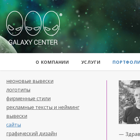
Galaxy Center
О КОМПАНИИ
УСЛУГИ
ПОРТФОЛ
неоновые вывески
логотипы
фирменные стили
рекламные тексты и нейминг
вывески
сайты
графический дизайн
— Здрав