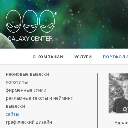
Galaxy Center
О КОМПАНИИ
УСЛУГИ
ПОРТФОЛ
неоновые вывески
логотипы
фирменные стили
рекламные тексты и нейминг
вывески
сайты
графический дизайн
— Здрав