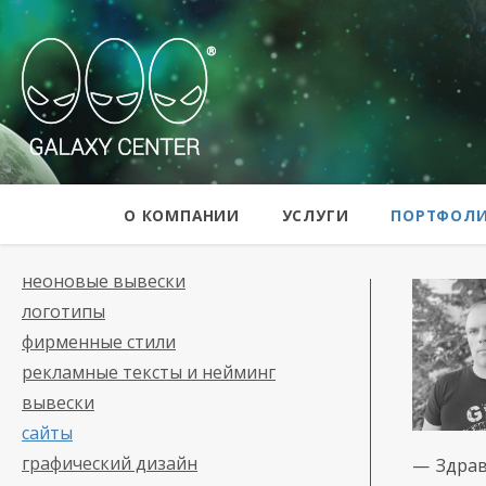
Galaxy Center
О КОМПАНИИ
УСЛУГИ
ПОРТФОЛ
неоновые вывески
логотипы
фирменные стили
рекламные тексты и нейминг
вывески
сайты
графический дизайн
— Здрав