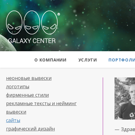
Galaxy Center
О КОМПАНИИ
УСЛУГИ
ПОРТФОЛ
неоновые вывески
логотипы
фирменные стили
рекламные тексты и нейминг
вывески
сайты
графический дизайн
— Здрав