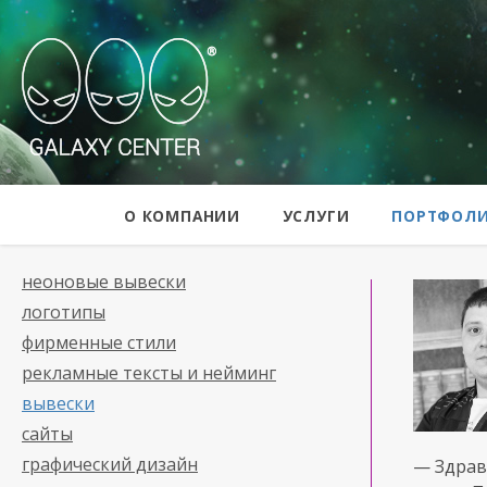
Galaxy Center
О КОМПАНИИ
УСЛУГИ
ПОРТФОЛ
неоновые вывески
логотипы
фирменные стили
рекламные тексты и нейминг
вывески
сайты
графический дизайн
— Здрав