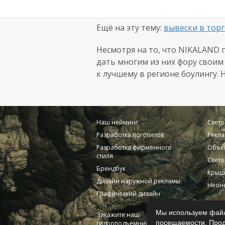
Ещё на эту тему:
вывески в тор
Несмотря на то, что NIKALAND 
дать многим из них фору своим 
к лучшему в регионе боулингу. Н
Наш нейминг
Свет
Разработка логотипов
Рекла
Разработка фирменного
Объе
стиля
Свето
Брендбук
Крыш
Дизайн наружной рекламы
Неоно
Графический дизайн
Мы используем файл
Закажите наш
посещаемости. Прод
гидроподъемник!