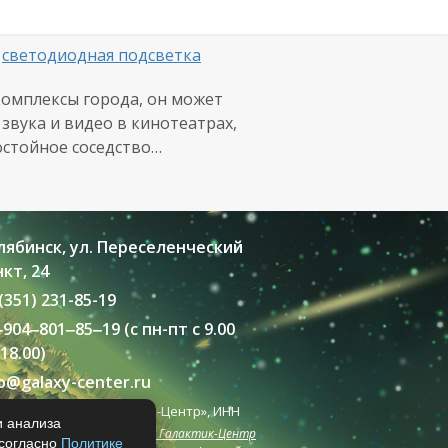
,
светодиодная подсветка
комплексы города, он может
звука и видео в кинотеатрах,
достойное соседство…
лябинск, ул. Переселенческий
кт, 24
(351) 231-85-19
‒
904
‒801‒85‒19 (с пн-пт с 9.00
18.00)
fo@galaxy-center.ru
002 - 2026 ООО «Галактик-Центр», ИНН
и анализа
Дизайн сайта: Галактик-Центр
3084523
 согласно
Политике