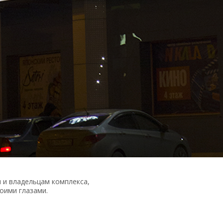
 и
владельцам комплекса,
оими глазами.