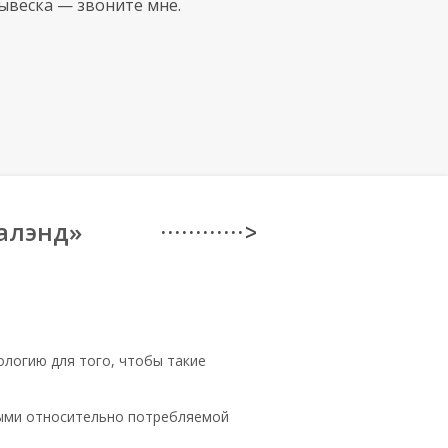
вывеска — звоните мне.
алэнд»
· · · · · · · · · · · · >
логию для того, чтобы такие
ными относительно потребляемой