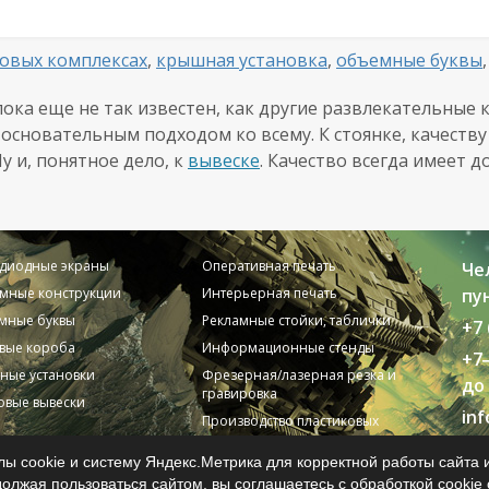
говых комплексах
,
крышная установка
,
объемные буквы
пока еще не так известен, как другие развлекательные 
основательным подходом ко всему. К стоянке, качеству 
у и, понятное дело, к
вывеске
. Качество всегда имеет 
одиодные экраны
Оперативная печать
Че
мные конструкции
Интерьерная печать
пун
мные буквы
Рекламные стойки, таблички
+7 
вые короба
Информационные стенды
+7
ные установки
Фрезерная/лазерная резка и
до 
гравировка
вые вывески
in
Производство пластиковых
карт
© 2
ы cookie и систему Яндекс.Метрика для корректной работы сайта 
745
олжая пользоваться сайтом, вы соглашаетесь с обработкой cookie