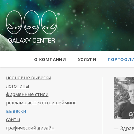
Galaxy Center
О КОМПАНИИ
УСЛУГИ
ПОРТФОЛ
неоновые вывески
логотипы
фирменные стили
рекламные тексты и нейминг
вывески
сайты
графический дизайн
— Здрав