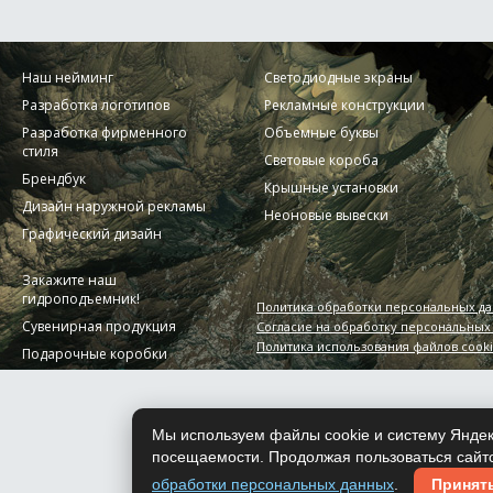
Наш нейминг
Светодиодные экраны
Разработка логотипов
Рекламные конструкции
Разработка фирменного
Объемные буквы
стиля
Световые короба
Брендбук
Крышные установки
Дизайн наружной рекламы
Неоновые вывески
Графический дизайн
Закажите наш
гидроподъемник!
Политика обработки персональных д
Сувенирная продукция
Согласие на обработку персональных
Политика использования файлов cook
Подарочные коробки
Мы используем файлы cookie и систему Яндек
посещаемости. Продолжая пользоваться сайто
обработки персональных данных
.
Принят