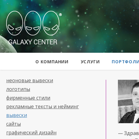
Galaxy Center
О КОМПАНИИ
УСЛУГИ
ПОРТФОЛ
неоновые вывески
логотипы
фирменные стили
рекламные тексты и нейминг
вывески
сайты
графический дизайн
— Здрав