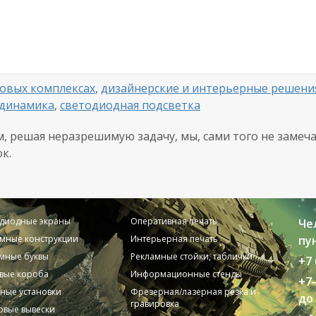
говых комплексах
,
дизайнерские и интерьерные решени
одинамика
,
светодиодная подсветка
 решая неразрешимую задачу, мы, сами того не замеча
к.
одиодные экраны
Оперативная печать
Че
мные конструкции
Интерьерная печать
пун
мные буквы
Рекламные стойки, таблички
+7 
вые короба
Информационные стенды
+7
ные установки
Фрезерная/лазерная резка и
до 
гравировка
вые вывески