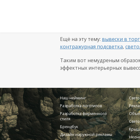
Ещё на эту тему:
вывески в тор
контражурная подсветка
,
свет
Таким вот немудреным образом,
эффектных интерьерных вывесо
Наш нейминг
Свет
Разработка логотипов
Рекла
Разработка фирменного
Объе
стиля
Свето
Брендбук
Крыш
Дизайн наружной рекламы
Неоно