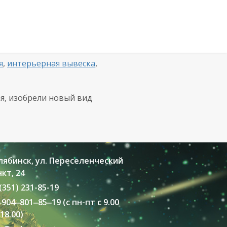
я
,
интерьерная вывеска
,
я, изобрели новый вид
лябинск, ул. Переселенческий
кт, 24
(351) 231-85-19
‒
904
‒801‒85‒19 (с пн-пт с 9.00
18.00)