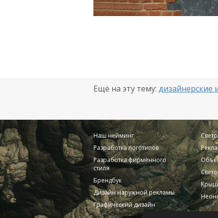
Ещё на эту тему:
дизайнерские 
Наш нейминг
Свет
Разработка логотипов
Рекла
Разработка фирменного
Объе
стиля
Свето
Брендбук
Крыш
Дизайн наружной рекламы
Неоно
Графический дизайн