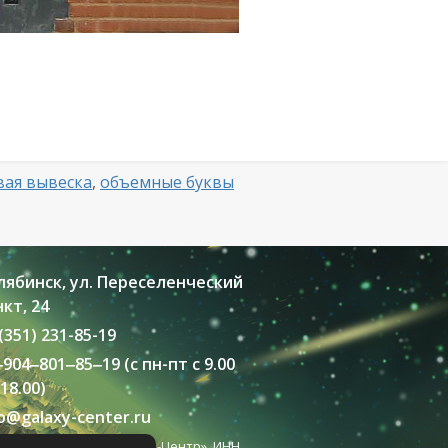
вая вывеска
,
объемные буквы
лябинск, ул. Переселенческий
кт, 24
(351) 231-85-19
‒
904
‒801‒85‒19 (с пн-пт с 9.00
18.00)
fo@galaxy-center.ru
002 - 2026 ООО «Галактик-Центр», ИНН