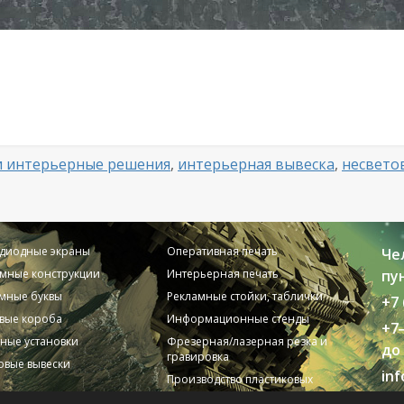
и интерьерные решения
,
интерьерная вывеска
,
несвето
одиодные экраны
Оперативная печать
Че
мные конструкции
Интерьерная печать
пун
мные буквы
Рекламные стойки, таблички
+7 
вые короба
Информационные стенды
+7
ные установки
Фрезерная/лазерная резка и
до 
гравировка
вые вывески
in
Производство пластиковых
карт
© 2