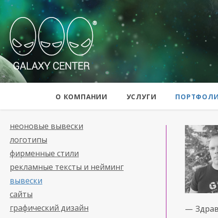
Galaxy Center
О КОМПАНИИ
УСЛУГИ
ПОРТФОЛ
неоновые вывески
логотипы
фирменные стили
рекламные тексты и нейминг
вывески
сайты
графический дизайн
— Здрав