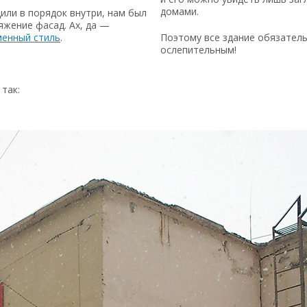
домами.
или в порядок внутри, нам был
яжение фасад. Ах, да —
менный стиль
.
Поэтому все здание обязател
ослепительным!
так: