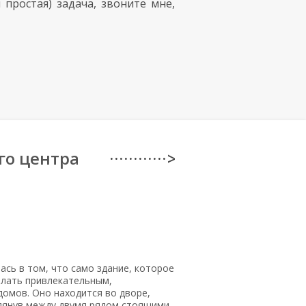
 простая) задача, звоните мне,
го центра
· · · · · · · · · · · · >
сь в том, что само здание, которое
елать привлекательным,
домов. Оно находится во дворе,
глянув между двумя рядом стоящими