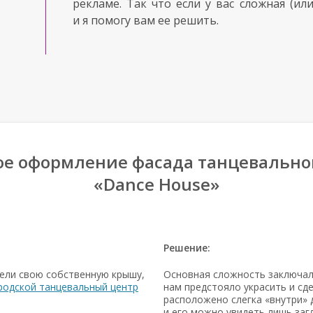
рекламе. Так что если у вас сложная (или
и я помогу вам ее решить.
е оформление фасада танцевально
«Dance House»
Решение:
ели свою собственную крышу,
Основная сложность заключала
родской танцевальный центр
нам предстояло украсить и сд
расположено слегка «внутри» 
и его можно увидеть лишь за