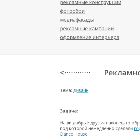
рекламные конструкции
фотообои
медиафасады
рекламные кампании
оформление интерьера
Рекламно
< · · · · · · · · · · · ·
Тема:
Дизайн
Задача:
Наши добрые друзья
наконец-то
обр
под которой немедленно сделали
го
Dance House
.