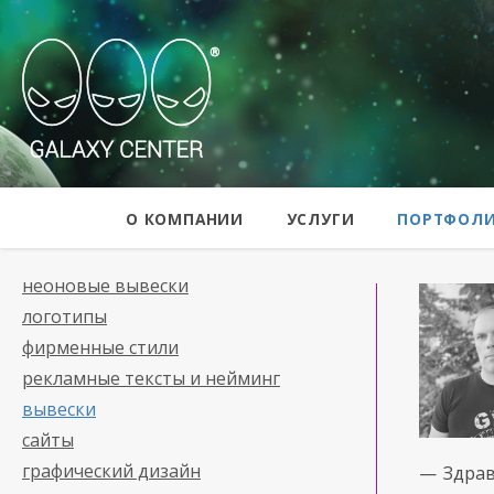
Galaxy Center
О КОМПАНИИ
УСЛУГИ
ПОРТФОЛ
неоновые вывески
логотипы
фирменные стили
рекламные тексты и нейминг
вывески
сайты
графический дизайн
— Здрав