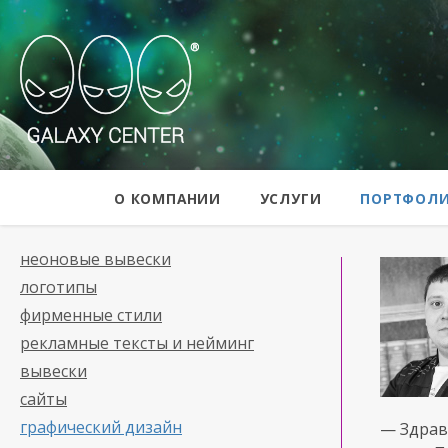
Galaxy Center
О КОМПАНИИ
УСЛУГИ
ПОРТФОЛ
неоновые вывески
логотипы
фирменные стили
рекламные тексты и нейминг
вывески
сайты
графический дизайн
— Здрав