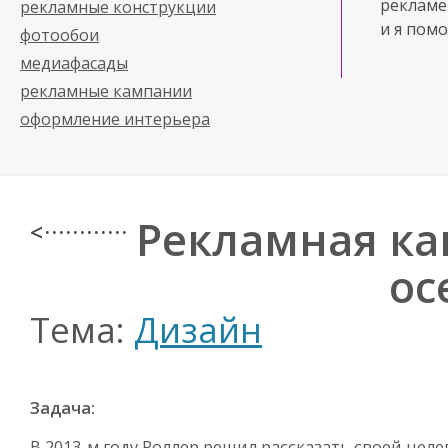
рекламе
рекламные конструкции
и я помо
фотообои
медиафасады
рекламные кампании
оформление интерьера
Рекламная ка
< · · · · · · · · · · · ·
ос
Тема:
Дизайн
Задача:
В
2013-м
году Роллер решил рассказать своей цел