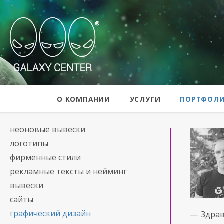
Galaxy Center
О КОМПАНИИ
УСЛУГИ
ПОРТФОЛ
неоновые вывески
логотипы
фирменные стили
рекламные тексты и нейминг
вывески
сайты
графический дизайн
— Здрав