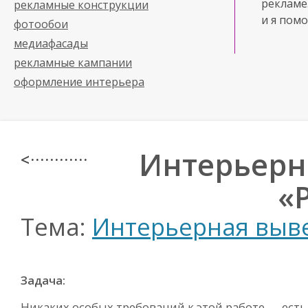
рекламе
рекламные конструкции
и я помо
фотообои
медиафасады
рекламные кампании
оформление интерьера
Интерьерн
< · · · · · · · · · · · ·
«
Тема:
Интерьерная выв
Задача:
Никаких особых требований к этой работе — есть