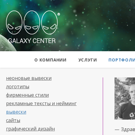
Galaxy Center
О КОМПАНИИ
УСЛУГИ
ПОРТФОЛ
неоновые вывески
логотипы
фирменные стили
рекламные тексты и нейминг
вывески
сайты
графический дизайн
— Здрав