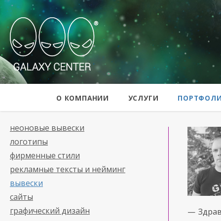
Galaxy Center
О КОМПАНИИ
УСЛУГИ
ПОРТФОЛ
неоновые вывески
логотипы
фирменные стили
рекламные тексты и нейминг
вывески
сайты
графический дизайн
— Здрав