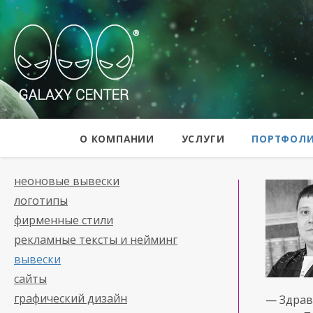
Galaxy Center
О КОМПАНИИ
УСЛУГИ
ПОРТФОЛ
неоновые вывески
логотипы
фирменные стили
рекламные тексты и нейминг
вывески
сайты
графический дизайн
— Здрав