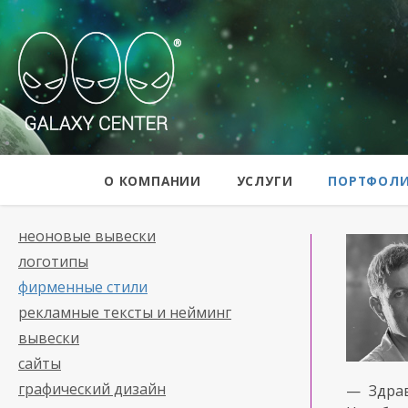
Galaxy Center
О КОМПАНИИ
УСЛУГИ
ПОРТФОЛ
неоновые вывески
логотипы
фирменные стили
рекламные тексты и нейминг
вывески
сайты
графический дизайн
— Здра