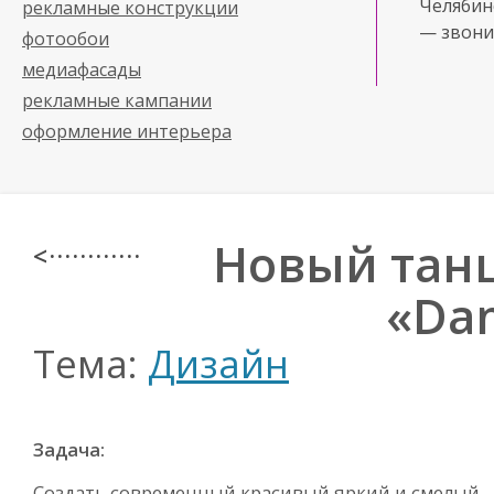
Челябинс
рекламные конструкции
— звони
фотообои
медиафасады
рекламные кампании
оформление интерьера
Новый тан
< · · · · · · · · · · · ·
«Da
Тема:
Дизайн
Задача:
Создать современный красивый яркий и смелый